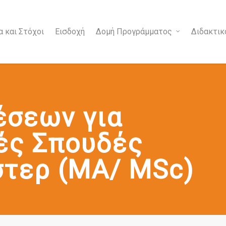
 και Στόχοι
Εισδοχή
Δομή Προγράμματος
Διδακτι
έσεων για
ές Σπουδές
τερ (MA/ MSc)