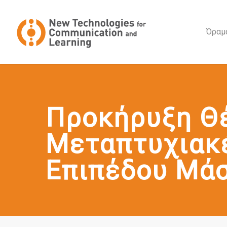
Όραμα
Προκήρυξη Θ
Μεταπτυχιακ
Επιπέδου Μάσ