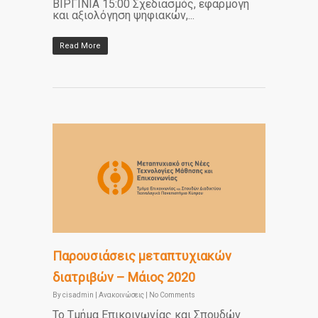
ΒΙΡΓΙΝΙΑ 15:00 Σχεδιασμός, εφαρμογή
και αξιολόγηση ψηφιακών,...
Read More
Παρουσιάσεις μεταπτυχιακών
διατριβών – Μάιος 2020
By
cisadmin
|
Ανακοινώσεις
|
No Comments
Το Τμήμα Επικοινωνίας και Σπουδών