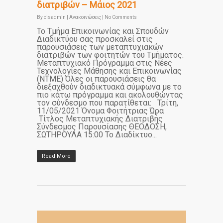
διατριβών – Μάιος 2021
By
cisadmin
|
Ανακοινώσεις
|
No Comments
Το Τμήμα Επικοινωνίας και Σπουδών
Διαδικτύου σας προσκαλεί στις
παρουσιάσεις των μεταπτυχιακών
διατριβών των φοιτητών του Τμήματος.
Μεταπτυχιακό Πρόγραμμα στις Νέες
Τεχνολογίες Μάθησης και Επικοινωνίας
(ΝΤΜΕ) Όλες οι παρουσιάσεις θα
διεξαχθούν διαδικτυακά σύμφωνα με το
πιο κάτω πρόγραμμα και ακολουθώντας
τον σύνδεσμο που παρατίθεται: Τρίτη,
11/05/2021 Όνομα Φοιτήτριας Ώρα
Τίτλος Μεταπτυχιακής Διατριβής
Σύνδεσμος Παρουσίασης ΘΕΟΔΟΣΗ,
ΣΩΤΗΡΟΥΛΑ 15:00 Το Διαδίκτυο...
Read More