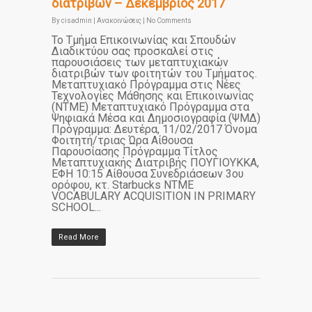
διατριβών – Δεκέμβριος 2017
By
cisadmin
|
Ανακοινώσεις
|
No Comments
Το Τμήμα Επικοινωνίας και Σπουδών
Διαδικτύου σας προσκαλεί στις
παρουσιάσεις των μεταπτυχιακών
διατριβών των φοιτητών του Τμήματος.
Μεταπτυχιακό Πρόγραμμα στις Νέες
Τεχνολογίες Μάθησης και Επικοινωνίας
(ΝΤΜΕ) Μεταπτυχιακό Πρόγραμμα στα
Ψηφιακά Μέσα και Δημοσιογραφία (ΨΜΔ)
Πρόγραμμα: Δευτέρα, 11/02/2017 Όνομα
Φοιτητή/τριας Ώρα Αίθουσα
Παρουσίασης Πρόγραμμα Τίτλος
Μεταπτυχιακής Διατριβής ΠΟΥΓΙΟΥΚΚΑ,
ΕΦΗ 10:15 Αίθουσα Συνεδριάσεων 3ου
ορόφου, κτ. Starbucks ΝΤΜΕ
VOCABULARY ACQUISITION IN PRIMARY
SCHOOL...
Read More